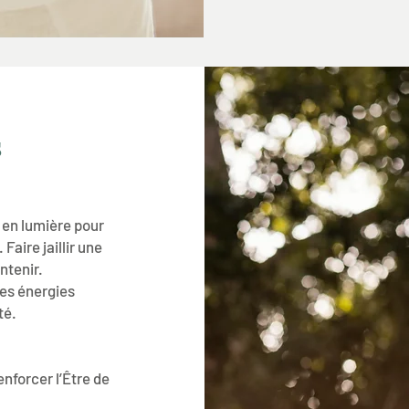
S
en lumière pour
 Faire jaillir une
ntenir.
des énergies
té.
nforcer l’Être de