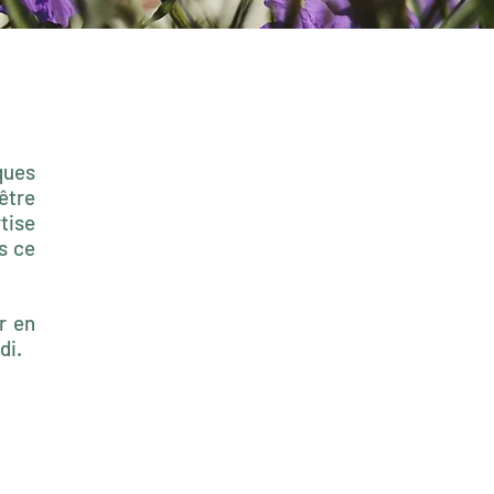
ques
être
tise
s ce
r en
di.