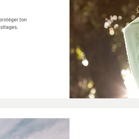
protéger ton
asitages.