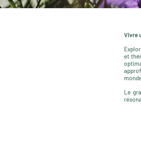
Vivre 
Explor
et thé
optim
approf
monde
Le gra
résona