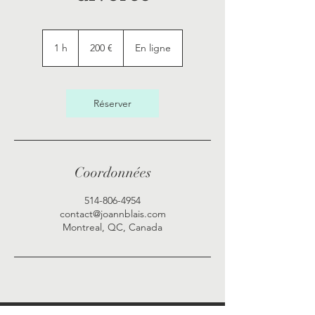
200
euros
1 h
1
200 €
En ligne
Réserver
Coordonnées
514-806-4954
contact@joannblais.com
Montreal, QC, Canada